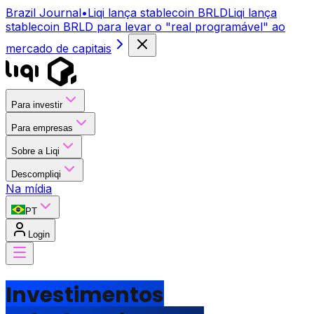
Brazil Journal
•
Liqi lança stablecoin BRLD
Liqi lança
stablecoin BRLD para levar o "real programável" ao
mercado de capitais
Para investir
Para empresas
Sobre a Liqi
Descompliqi
Na mídia
PT
Login
Investimentos