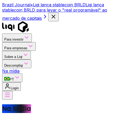
Brazil Journal
•
Liqi lança stablecoin BRLD
Liqi lança
stablecoin BRLD para levar o "real programável" ao
mercado de capitais
Para investir
Para empresas
Sobre a Liqi
Descompliqi
Na mídia
PT
Login
Na Mídia