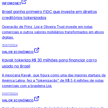
INFOMONEY
Brasil ganha primeiro FIDC que investe em direitos
creditórios tokenizados
Operação de Prinz, Liqi e Oliveira Trust investe em notas
comerciais e outros valores mobiliários transformados em ativos
digitais.
15/07/2024
VALOR ECONÔMICO
Kavak tokeniza R$ 30 milhões para financiar carro
usado no Brasil
A mexicana Kavak, que figura como uma das maiores startups da
América Latina, fez a "tokenização" de R$ 5,4 milhões de notas
comerciais com a brasileira Liqi.
01/07/2024
VALOR ECONÔMICO