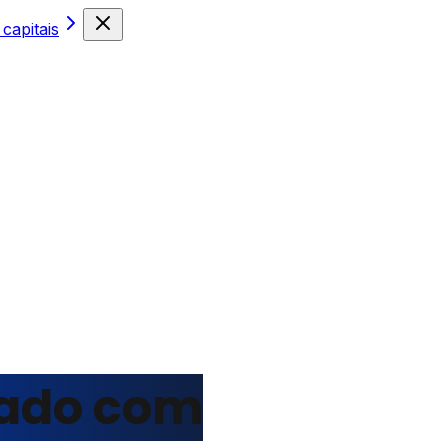
capitais
cado com