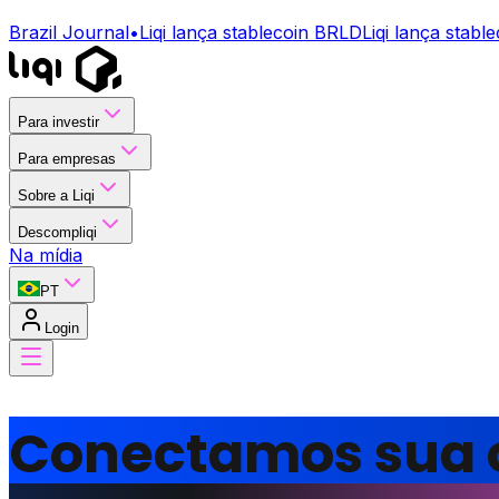
Brazil Journal
•
Liqi lança stablecoin BRLD
Liqi lança stab
Para investir
Para empresas
Sobre a Liqi
Descompliqi
Na mídia
PT
Login
Conectamos sua 