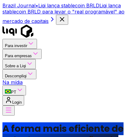
Brazil Journal
•
Liqi lança stablecoin BRLD
Liqi lança
stablecoin BRLD para levar o "real programável" ao
mercado de capitais
Para investir
Para empresas
Sobre a Liqi
Descompliqi
Na mídia
PT
Login
A forma mais eficiente de